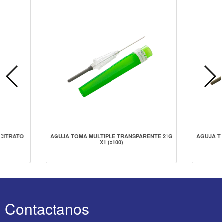
 CITRATO
AGUJA TOMA MULTIPLE TRANSPARENTE 21G
AGUJA T
X1 (x100)
Contactanos